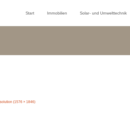
Skip
to
Start
Immobilien
Solar- und Umwelttechnik
content
esolution (1576 × 1846)